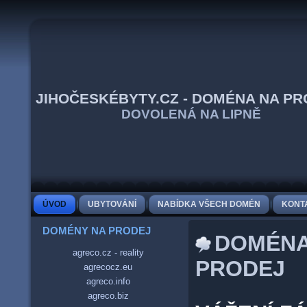
JIHOČESKÉBYTY.CZ - DOMÉNA NA P
DOVOLENÁ NA LIPNĚ
ÚVOD
UBYTOVÁNÍ
NABÍDKA VŠECH DOMÉN
KONT
DOMÉNY NA PRODEJ
DOMÉNA
agreco.cz - reality
PRODEJ
agrecocz.eu
agreco.info
agreco.biz