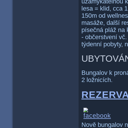
uzamykatelnou k
lesa = klid, cca
150m od wellness
masáže, další re
písečná pláž na 
- občerstvení vč
týdenní pobyty, 
UBYTOVÁN
Bungalov k pron
2 ložnicích.
REZERVA
Nově bungalov n