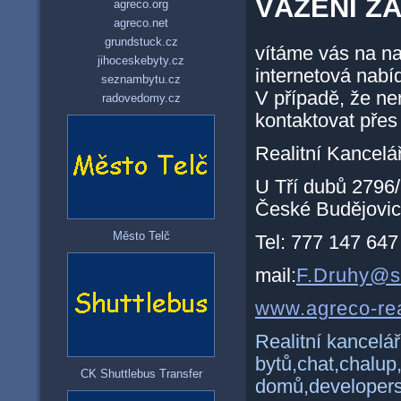
VÁŽENÍ ZÁ
agreco.org
agreco.net
grundstuck.cz
vítáme vás na na
jihoceskebyty.cz
internetová nabí
seznambytu.cz
V případě, že ne
radovedomy.cz
kontaktovat
přes 
Realitní Kancel
U Tří dubů 2796
České Budějovi
Město Telč
Tel: 777 147 647
mail:
F.Druhy@s
www.agreco-rea
Realitní kancelá
bytů,chat,chalu
CK Shuttlebus Transfer
domů,developers