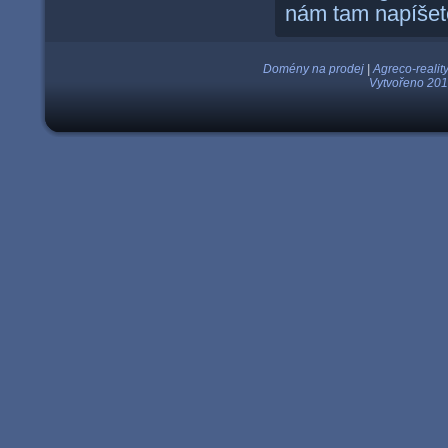
nám tam napíšet
Domény na prodej
|
Agreco-realit
Vytvořeno 201